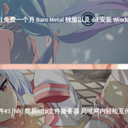
tr] 免费一个月 Bare Metal 独服以及 dd 安装 Wind
#3 [hfs] 简易http文件服务器 局域网内轻松