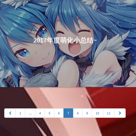
2017年度萌化小总结~
1
...
4
5
6
7
8
9
10
11