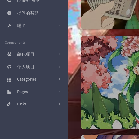
Lolicon APP
提问的智慧
嗯？
KMS 激活
Components
工具箱
萌化项目
磁力转种子
[已完结] 哔哩哔哩
个人项目
Nekopara B站网页萌化主
爽链接
题
[Typecho插件] 新评论推送
Categories
至 IFTTT Webhooks
osu!sig
[Photoshop CC 2017] 启动
杂七杂八的
Pages
17
界面萌化
[Bilibili Live Chat] OBS用B站
直播弹幕展示
好东西就应该分享出来
友情链接
Links
20
[osu] Nekopara V3.1
[Script] nhentai 下载增强
教程
文章归档
极光星空
23
[Stylish] 百度萌化样式
[UoocOnline] 优课在线辅助
小众软件
关于我
南琴浪 (R.I.P.)
8
[Wallpaper Engine 动态壁