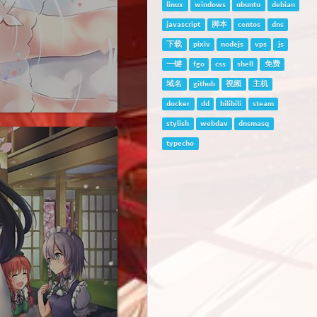
linux
windows
ubuntu
debian
javascript
脚本
centos
dns
下载
pixiv
nodejs
vps
js
一键
fgo
css
shell
免费
域名
github
视频
主机
docker
dd
bilibili
steam
stylish
webdav
dnsmasq
typecho