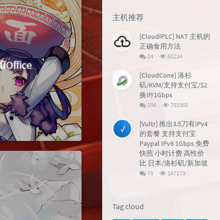
主机推荐
[CloudIPLC] NAT 主机的
正确食用方法
评
浏
24
65234
ffice
论
览
数：
次
[CloudCone] 洛杉
数:
矶/KVM/支持支付宝/$2
换IP/1Gbps
评
浏
298
753355
论
览
数：
次
[Vultr] 推出3.5刀有IPv4
数:
的套餐 支持支付宝
Paypal IPv6 1Gbps 免费
快照 小时计费 高性价
比 日本/洛杉矶/新加坡
评
浏
75
167173
论
览
数：
次
数:
Tag cloud