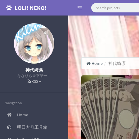
LOLI! NEKO!
Home
神代綺凛
神代綺凛
ななひら天下第一！
RSS
Navigation
Home
明日方舟工具箱