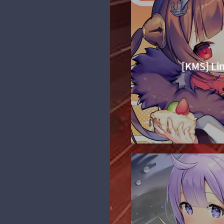
纸] FGO - 沖田総司 飘雪
[Bilibili] 使新版动态图片能
技术？不存在的
留言板
131
1080P(waifu2x) 60fps
够查看原图
萌化项目
Zero の 日常
5
[Pxder] Pixiv 插画下载器
个人项目
神楽坂 玉兔
10
[开源] 二次元搜图QQ机器
人
Linux 笔记
Yerong の小窝
[KMS]
10
[Typecho插件] 新评论微信
Java 笔记
Nyarime
1
提醒 Comment2Wechat
V2.0
js 笔记
蓝小柠
5
[Shell] nhentai一键批量下
域名 & VPS
维基萌
7
载
资源分享
MIKUSA小站
2
黑历史
羡渔笔记
1
阳光天地