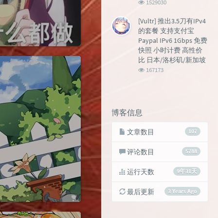
浏
1529030
览
次
[Vultr] 推出3.5刀有IPv4
数:
的套餐 支持支付宝
Paypal IPv6 1Gbps 免费
快照 小时计费 高性价
比 日本/洛杉矶/新加坡
浏
167173
览
次
数:
博客信息
文章数目
107
评论数目
5788
运行天数
9年31天
最后更新
3 Years Ago