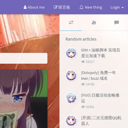
About me
留言板
New thing
Login
Random
Popular
Lat
articles
articles
co
Random articles
IDM + 油猴脚本 实现百
度云加速下载
浏
33217
览
次
[Octopoly] 免费一年
数:
kiwi / buzz 域名
浏
14780
览
次
[FGO] 日服活动攻略搬
数:
运
浏
55361
览
次
[开源] 二次元搜图QQ机
数:
器人