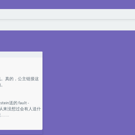
线。真的，公主链接这
的。
了（真香
ein送的 fault -
心的，从来没想过会有人送什
表……
坑碧蓝航线。
样的游戏，是不会带来快乐的。