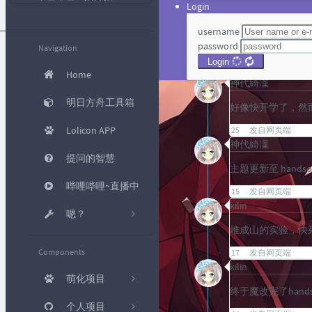
Login
38
发自网页端
神代綺凜
username
password
今天 Steam 收到了
Navigation
Login
24
发自网页端
Home
神代綺凜
明日方舟工具箱
好像快开学了，然
Lolicon APP
25
发自网页端
神代綺凜
提问的智慧
主题更新至 handsome
哔哩哔哩~直播中
15
发自网页端
kilin
嗯？
堆成山的实验，快
KMS 激
Components
17
发自网页端
活
kilin
萌化项目
工具箱
终于魔改完了hands
个人项目
[已完结] 哔哩
磁力转