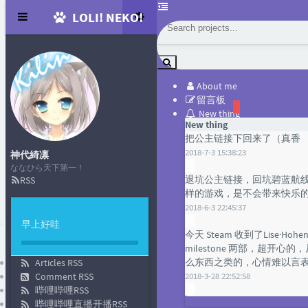
LOLI! NEKO!
About me
留言板
New thing
New thing
把公主链接下回来了（真香
2018-7-3 15:38:23
神代綺凛
ななひら天下第一！
退坑公主链接，回坑碧蓝航
RSS
样的游戏，是不会带来快乐
神代綺凜
2018-6-3 22:45:37
把公主链接下回来
早上好哇
今天 Steam 收到了Lise·Hohenst
210
发自网页端
milestone 两部，超开
神代綺凜
么东西之类的，心情难以言
Articles RSS
Comment RSS
2018-3-28 22:52:58
退坑公主链接，回
哔哩哔哩RSS
真的，公主链接这
哔哩哔哩直播开播RSS