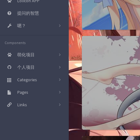
Lolicon APP
提问的智慧
嗯？
KMS 激活
Components
工具箱
萌化项目
磁力转种子
[已完结] 哔哩哔哩
个人项目
Nekopara B站网页萌化主
爽链接
题
[Typecho插件] 新评论推送
Categories
至 IFTTT Webhooks
osu!sig
[Photoshop CC 2017] 启动
杂七杂八的
Pages
17
界面萌化
[Bilibili Live Chat] OBS用B站
直播弹幕展示
好东西就应该分享出来
友情链接
Links
20
[osu] Nekopara V3.1
[Script] nhentai 下载增强
教程
文章归档
极光星空
23
[Stylish] 百度萌化样式
[UoocOnline] 优课在线辅助
小众软件
关于我
南琴浪 (R.I.P.)
8
[Wallpaper Engine 动态壁