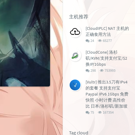
主机推荐
[CloudIPLC] NAT 主机的
正确食用方法
评
浏
24
65277
论
览
数：
次
[CloudCone] 洛杉
数:
矶/KVM/支持支付宝/$2
换IP/1Gbps
评
浏
298
753993
论
览
数：
次
[Vultr] 推出3.5刀有IPv4
数:
的套餐 支持支付宝
Paypal IPv6 1Gbps 免费
快照 小时计费 高性价
比 日本/洛杉矶/新加坡
评
浏
75
167354
论
览
数：
次
数:
Tag cloud