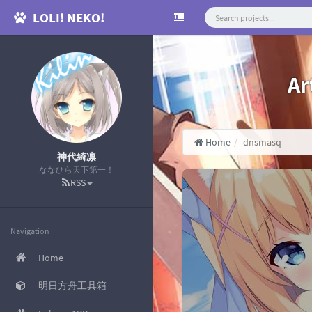
LOLI! NEKO!
Ar
Home
dnsmasq
神代綺凛
ななひら天下第一！
RSS
Navigation
Home
明日方舟工具箱