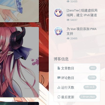
浏
10855
览
次
[ZeroTier] 组建虚拟局
数:
域网，建立 IPv6 隧道
浏
54037
览
次
为 Vue 项目添加 PWA
数:
支持
浏
20495
览
次
数:
博客信息
文章数目
107
评论数目
5788
运行天数
9年33天
最后更新
3 Years Ago