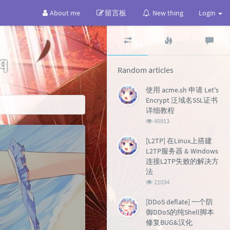
About me
留言板
New thing
Login
Random
Popular
Lat
articles
articles
co
sq
Random articles
使用 acme.sh 申请 Let's
Encrypt 泛域名SSL证书
详细教程
浏
45913
览
次
[L2TP] 在Linux上搭建
数:
L2TP服务器 & Windows
连接L2TP失败的解决方
法
浏
21034
览
次
[DDoS deflate] 一个防
数:
御DDoS的纯Shell脚本
修复BUG&汉化