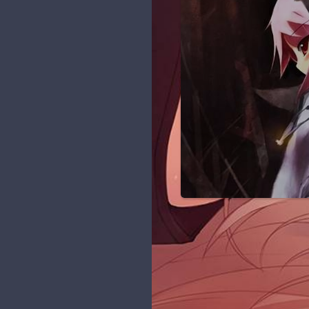
纸] FGO - 沖田総司 飘雪
[Bilibili] 使新版动态图片能
技术？不存在的
留言板
131
1080P(waifu2x) 60fps
够查看原图
萌化项目
Zero の 日常
5
[Pxder] Pixiv 插画下载器
个人项目
神楽坂 玉兔
10
[开源] 二次元搜图QQ机器
人
Linux 笔记
Yerong の小窝
10
[Typecho插件] 新评论微信
Java 笔记
Nyarime
1
提醒 Comment2Wechat
V2.0
js 笔记
蓝小柠
5
[Shell] nhentai一键批量下
域名 & VPS
维基萌
7
载
资源分享
MIKUSA小站
2
黑历史
羡渔笔记
1
阳光天地