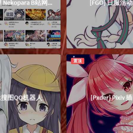
[已完结] 哔哩哔哩 Nekopara B站网页萌化主题
[FGO] 日服
置顶
次元搜图QQ机器人
[Pxder] Pix