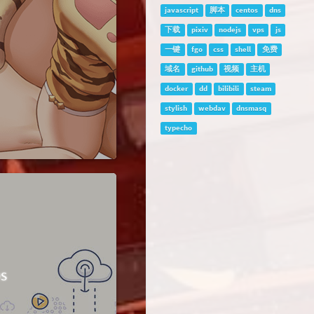
javascript
脚本
centos
dns
下载
pixiv
nodejs
vps
js
一键
fgo
css
shell
免费
域名
github
视频
主机
docker
dd
bilibili
steam
stylish
webdav
dnsmasq
typecho
s