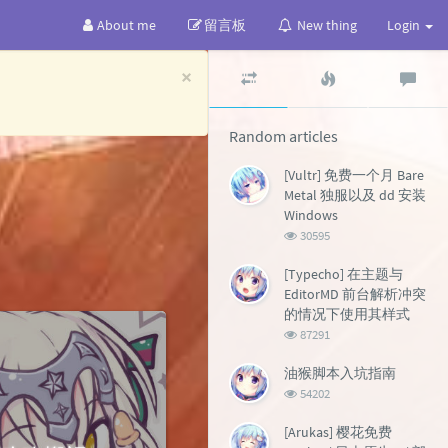
About me
留言板
New thing
Login
Random
Popular
Lat
×
articles
articles
co
Random articles
[Vultr] 免费一个月 Bare
Metal 独服以及 dd 安装
Windows
浏
30595
览
次
[Typecho] 在主题与
数:
EditorMD 前台解析冲突
的情况下使用其样式
浏
87291
览
次
油猴脚本入坑指南
数:
浏
54202
览
次
[Arukas] 樱花免费
数: