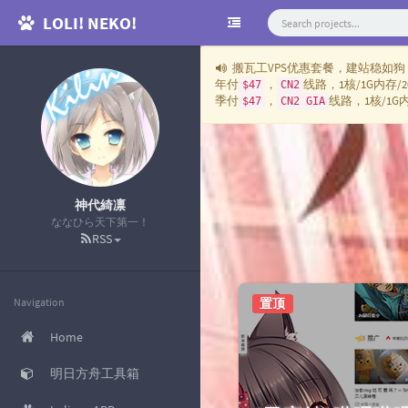
LOLI! NEKO!
搬瓦工VPS优惠套餐，建站稳如狗
年付
，
线路，1核/1G内存/20
$47
CN2
季付
，
线路，1核/1G内存
$47
CN2 GIA
神代綺凛
ななひら天下第一！
RSS
置顶
Navigation
Home
明日方舟工具箱