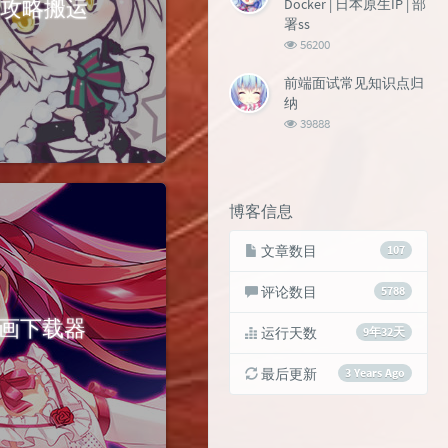
活动攻略搬运
Docker | 日本原生IP | 部
署ss
浏
56200
览
次
前端面试常见知识点归
数:
纳
浏
39888
览
次
数:
博客信息
文章数目
107
评论数目
5788
iv 插画下载器
运行天数
9年32天
最后更新
3 Years Ago