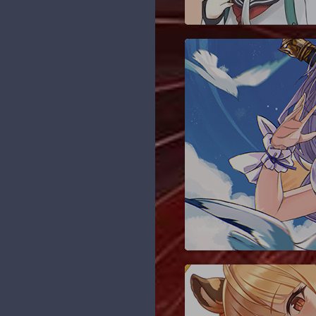
纸] FGO - 沖田総司 飘雪
[Bilibili] 使新版动态图片能
技术？不存在的
留言板
131
1080P(waifu2x) 60fps
够查看原图
萌化项目
Zero の 日常
5
[Pxder] Pixiv 插画下载器
个人项目
神楽坂 玉兔
10
[开源] 二次元搜图QQ机器
人
Linux 笔记
Yerong の小窝
10
[Typecho插件] 新评论微信
Java 笔记
Nyarime
1
提醒 Comment2Wechat
V2.0
js 笔记
蓝小柠
5
[Shell] nhentai一键批量下
域名 & VPS
维基萌
7
载
资源分享
MIKUSA小站
2
黑历史
羡渔笔记
1
阳光天地