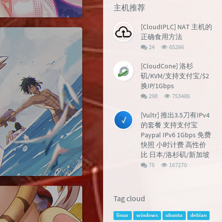
主机推荐
[CloudIPLC] NAT 主机的
正确食用方法
评
浏
24
65266
论
览
数：
次
[CloudCone] 洛杉
数:
矶/KVM/支持支付宝/$2
换IP/1Gbps
评
浏
298
753486
论
览
数：
次
[Vultr] 推出3.5刀有IPv4
数:
的套餐 支持支付宝
Paypal IPv6 1Gbps 免费
快照 小时计费 高性价
比 日本/洛杉矶/新加坡
评
浏
75
167270
论
览
数：
次
数:
Tag cloud
linux
windows
ubuntu
debian