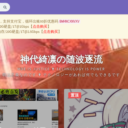
，支持支付宝，循环出账93折优惠码
BWHNCXNVXV
G硬盘/1T@1Gbps【
点击购买
】
/20G硬盘/1T@2.5Gbps【
点击购买
】
神代綺凛の随波逐流
MOE IS JUSTICE ✟ TECHNOLOGY IS POWER
萌は正義なのです ✟ テクノロジーがあれば何でもできるです
置顶