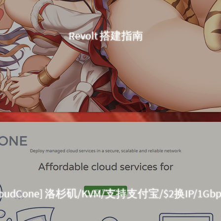
Revolt 搭建指南
loudCone] 洛杉矶/KVM/支持支付宝/$2换IP/1Gbp