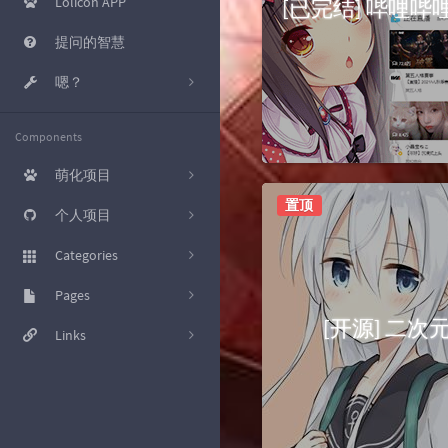
Lolicon APP
提问的智慧
嗯？
KMS 激活
Components
工具箱
萌化项目
磁力转种子
置顶
[已完结] 哔哩哔哩
个人项目
Nekopara B站网页萌化主
爽链接
题
[Typecho插件] 新评论推送
Categories
至 IFTTT Webhooks
osu!sig
[Photoshop CC 2017] 启动
杂七杂八的
Pages
17
界面萌化
[Bilibili Live Chat] OBS用B站
[开源] 二
直播弹幕展示
好东西就应该分享出来
友情链接
Links
20
[osu] Nekopara V3.1
[Script] nhentai 下载增强
教程
文章归档
极光星空
23
[Stylish] 百度萌化样式
[UoocOnline] 优课在线辅助
小众软件
关于我
南琴浪 (R.I.P.)
8
[Wallpaper Engine 动态壁