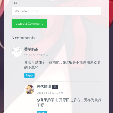
Site
Leave a Comment
5 comments
香芋奶茶
2018-10-18 09:01 am
其实可以加个下载功能，貌似js是不能调用浏览器
的下载的
Reply
神代綺凜
咕
2018-10-18 12:10 pm
@香芋奶茶
打开原图之后右击另存为就行
了呀
Reply