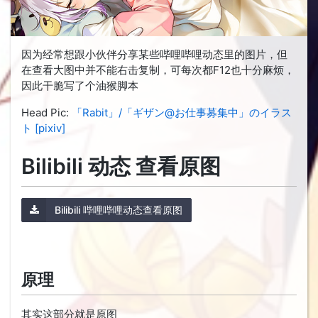
因为经常想跟小伙伴分享某些哔哩哔哩动态里的图片，但
在查看大图中并不能右击复制，可每次都F12也十分麻烦，
因此干脆写了个油猴脚本
Head Pic:
「Rabit」/「ギザン@お仕事募集中」のイラス
ト [pixiv]
Bilibili 动态 查看原图
Bilibili 哔哩哔哩动态查看原图
原理
其实这部分就是原图