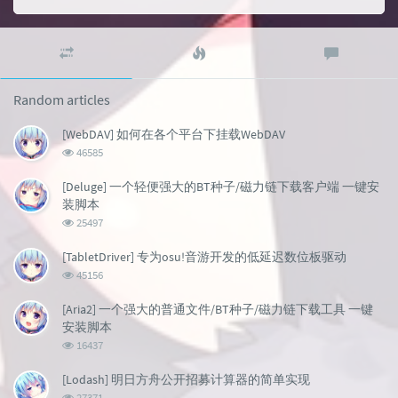
Random
Popular
Latest
articles
articles
comment
Random articles
[WebDAV] 如何在各个平台下挂载WebDAV
浏
46585
览
次
[Deluge] 一个轻便强大的BT种子/磁力链下载客户端 一键安
数:
装脚本
浏
25497
览
次
[TabletDriver] 专为osu!音游开发的低延迟数位板驱动
数:
浏
45156
览
次
[Aria2] 一个强大的普通文件/BT种子/磁力链下载工具 一键
数:
安装脚本
浏
16437
览
次
[Lodash] 明日方舟公开招募计算器的简单实现
数:
浏
27371