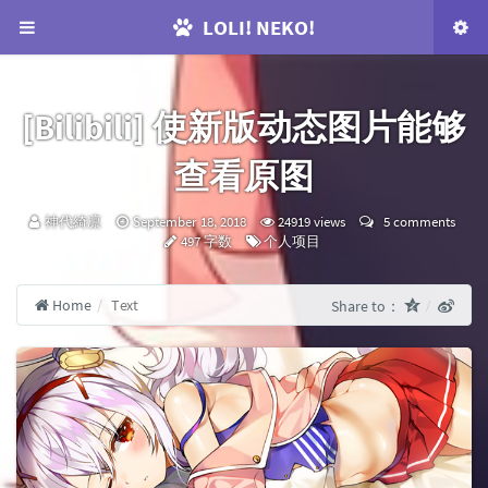
LOLI! NEKO!
[Bilibili] 使新版动态图片能够
查看原图
咕：
发
神代綺凛
September 18, 2018
24919 views
5 comments
布
Categories：
497 字数
个人项目
时
间：
Home
Text
Share to：