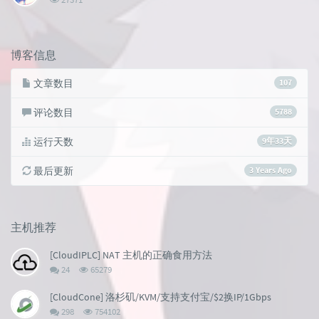
览
次
数:
博客信息
文章数目
107
评论数目
5788
运行天数
9年33天
最后更新
3 Years Ago
主机推荐
[CloudIPLC] NAT 主机的正确食用方法
评
浏
24
65279
论
览
数：
次
[CloudCone] 洛杉矶/KVM/支持支付宝/$2换IP/1Gbps
数:
评
浏
298
754102