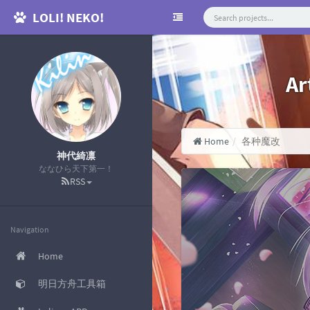
LOLI! NEKO!
Ar
Home
各种魔改
神代綺凛
ななひら天下第一！
RSS
Navigation
Home
明日方舟工具箱