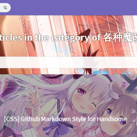
ticles in the category of 各种魔
[CSS] Github Markdown Style for Handsome