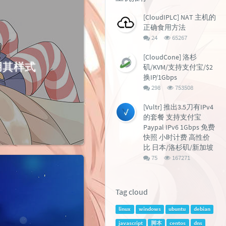
[CloudIPLC] NAT 主机的
正确食用方法
评
浏
24
65267
论
览
数：
次
[CloudCone] 洛杉
数:
使用其样式
矶/KVM/支持支付宝/$2
换IP/1Gbps
评
浏
298
753508
论
览
数：
次
[Vultr] 推出3.5刀有IPv4
数:
的套餐 支持支付宝
Paypal IPv6 1Gbps 免费
快照 小时计费 高性价
比 日本/洛杉矶/新加坡
评
浏
75
167271
论
览
数：
次
数:
Tag cloud
linux
windows
ubuntu
debian
javascript
脚本
centos
dns