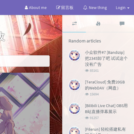
About me
留言板
New thing
Login
Random
Popular
Lat
articles
articles
co
改
Random articles
小众软件#7 [Bandizip]
把2345卸了吧 试试这个
没有广告
浏
85161
览
次
[TeraCloud] 免费20GB
数:
的WebDAV（网盘）
浏
15694
览
次
[Bilibili Live Chat] OBS用
数:
B站直播弹幕展示
浏
91257
览
次
[Filerun] 轻松搭建私有
数: