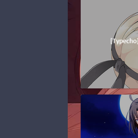
纸] FGO - 沖田総司 飘雪
[Bilibili] 使新版动态图片能
技术？不存在的
留言板
131
1080P(waifu2x) 60fps
够查看原图
萌化项目
Zero の 日常
5
[Pxder] Pixiv 插画下载器
个人项目
神楽坂 玉兔
10
[开源] 二次元搜图QQ机器
人
Linux 笔记
Yerong の小窝
[Type
10
[Typecho插件] 新评论微信
Java 笔记
Nyarime
1
提醒 Comment2Wechat
V2.0
js 笔记
蓝小柠
5
[Shell] nhentai一键批量下
域名 & VPS
维基萌
7
载
资源分享
MIKUSA小站
2
黑历史
羡渔笔记
1
阳光天地