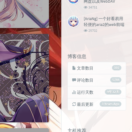
网盘以及WebDAV
浏
34751
览
次
[AriaNg] 一个好看易用
数:
轻便的aria2的web前端
浏
25702
览
次
数:
博客信息
文章数目
107
评论数目
5788
运行天数
9年32天
最后更新
3 Years Ago
主机推荐