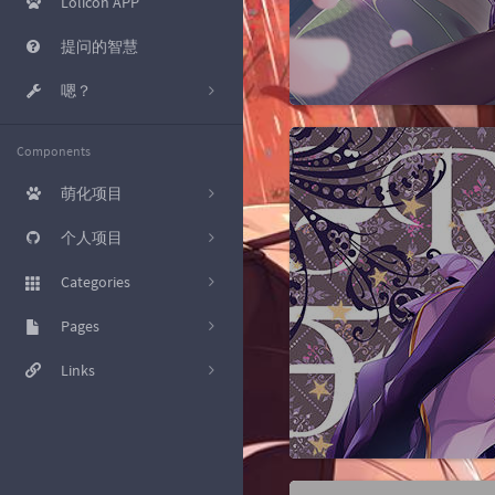
Lolicon APP
提问的智慧
嗯？
KMS 激活
Components
工具箱
萌化项目
磁力转种子
[已完结] 哔哩哔哩
个人项目
Nekopara B站网页萌化主
爽链接
题
[Typecho插件] 新评论推送
Categories
至 IFTTT Webhooks
osu!sig
[Photoshop CC 2017] 启动
杂七杂八的
Pages
17
界面萌化
[Bilibili Live Chat] OBS用B站
直播弹幕展示
好东西就应该分享出来
友情链接
Links
20
[osu] Nekopara V3.1
[Script] nhentai 下载增强
教程
文章归档
极光星空
23
[Stylish] 百度萌化样式
[UoocOnline] 优课在线辅助
小众软件
关于我
南琴浪 (R.I.P.)
8
[Wallpaper Engine 动态壁