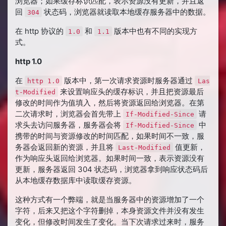
浏览器；如果缓存标识匹配，表示资源没有更新，并且返
回
状态码，浏览器就读取本地缓存服务器中的数据。
304
在 http 协议的
和
版本中也有不同的实现方
1.0
1.1
式。
http 1.0
在
版本中，第一次请求资源时服务器通过
http 1.0
Las
来设置响应头的缓存标识，并且把资源最后
t-Modified
修改的时间作为值填入，然后将资源返回给浏览器。在第
二次请求时，浏览器会首先带上
请
If-Modified-Since
求头去访问服务器，服务器会将
中
If-Modified-Since
携带的时间与资源修改的时间匹配，如果时间不一致，服
务器会返回新的资源，并且将
值更新，
Last-Modified
作为响应头返回给浏览器。如果时间一致，表示资源没有
更新，服务器返回 304 状态码，浏览器拿到响应状态码后
从本地缓存数据库中读取缓存资源。
这种方式有一个弊端，就是当服务器中的资源增加了一个
字符，后来又把这个字符删掉，本身资源文件并没有发生
变化，但修改时间发生了变化。当下次请求过来时，服务