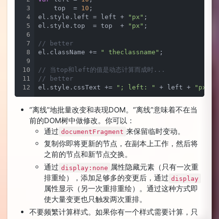
3
    top  = 
10
;

4
el.style.left = left + 
"px"
;

5
el.style.top  = top  + 
"px"
;

6
7
// better 
8
el.className += 
" theclassname"
;

9
10
// 当top和left的值是动态计算而成时...
11
// better
12
el.style.cssText += 
"; left: "
 + left + 
"px; t
“离线”地批量改变和表现DOM。“离线”意味着不在当
前的DOM树中做修改。你可以：
通过
来保留临时变动。
documentFragment
复制你即将更新的节点，在副本上工作，然后将
之前的节点和新节点交换。
通过
属性隐藏元素（只有一次重
display:none
排重绘），添加足够多的变更后，通过
display
属性显示（另一次重排重绘）。通过这种方式即
使大量变更也只触发两次重排。
不要频繁计算样式。如果你有一个样式需要计算，只