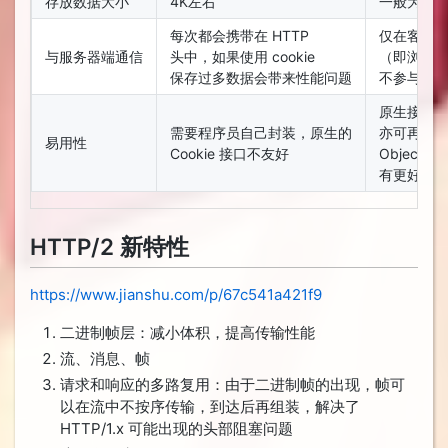
存放数据大小
4K左右
一般为5M
每次都会携带在 HTTP
仅在客户
与服务器端通信
头中，如果使用 cookie
（即浏览
保存过多数据会带来性能问题
不参与和
原生接口
需要程序员自己封装，原生的
亦可再次
易用性
Cookie 接口不友好
Object 和 
有更好的
HTTP/2 新特性
https://www.jianshu.com/p/67c541a421f9
二进制帧层：减小体积，提高传输性能
流、消息、帧
请求和响应的多路复用：由于二进制帧的出现，帧可
以在流中不按序传输，到达后再组装，解决了
HTTP/1.x 可能出现的头部阻塞问题