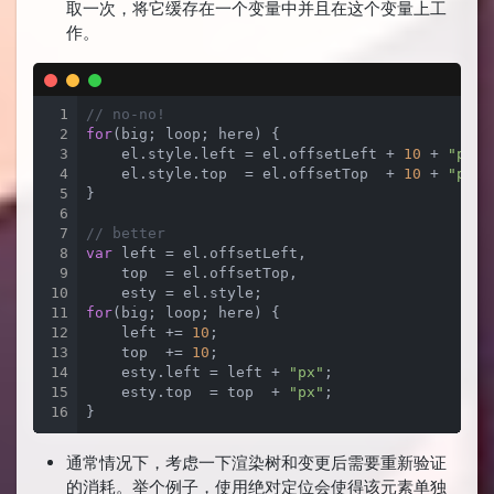
取一次，将它缓存在一个变量中并且在这个变量上工
作。
1
// no-no!
2
for
(big; loop; here) {

3
    el.style.left = el.offsetLeft + 
10
 + 
"px"
;

4
    el.style.top  = el.offsetTop  + 
10
 + 
"px"
;

5
}

6
7
// better
8
var
 left = el.offsetLeft,

9
    top  = el.offsetTop,

10
11
for
(big; loop; here) {

12
    left += 
10
;

13
    top  += 
10
;

14
    esty.left = left + 
"px"
;

15
    esty.top  = top  + 
"px"
;

16
}
通常情况下，考虑一下渲染树和变更后需要重新验证
的消耗。举个例子，使用绝对定位会使得该元素单独