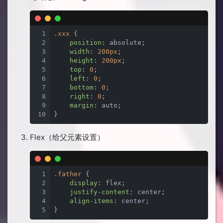
1
.xxx
 {

2
position
: absolute;

3
width
: 
200px
;

4
height
: 
200px
;

5
top
: 
0
;

6
left
: 
0
;

7
bottom
: 
0
;

8
right
: 
0
;

9
margin
: auto;

10
}
Flex（给父元素设置）
1
.father
 {

2
display
: flex;

3
justify-content
: center;

4
align-items
: center;

5
}