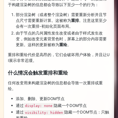
于构建渲染树的信息都会导致以下至少一个的行为：
部分渲染树（或者整个渲染树）需要重新分析并且节
点尺寸需要重新计算。这被称为
重排
。注意这里至少
会有一次重排-初始化页面布局。
由于节点的几何属性发生改变或者由于样式发生改
变，例如改变元素背景色时，屏幕上的部分内容需要
更新。这样的更新被称为
重绘
。
重排和重绘代价是高昂的，它们会破坏用户体验，并且让U
I展示非常迟缓。
什么情况会触发重排和重绘
任何改变用来构建渲染树的信息都会导致一次重排或重
绘。
添加、删除、更新DOM节点
通过
隐藏一个DOM节点
display: none
通过
隐藏一个DOM节点：只触
visibility: hidden
发重绘