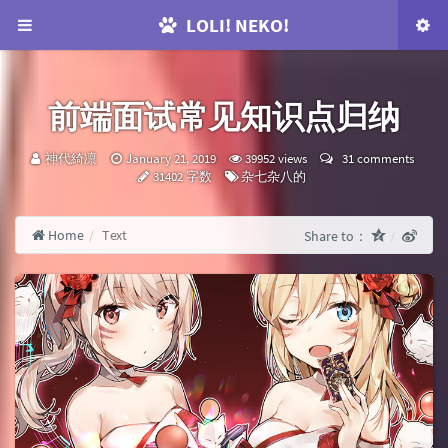
LOLI! NEKO!
前端面试常见知识点归纳
咕：
发
神代綺凛
January 21, 2019
39952 views
31 comments
布
Categories：
31402 字数
杂七杂八的
时
间：
Home
Text
Share to：