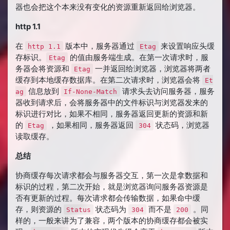
器也会把这个本来没有变化的资源重新返回给浏览器。
http 1.1
在
版本中，服务器通过
来设置响应头缓
http 1.1
Etag
存标识。
的值由服务端生成。在第一次请求时，服
Etag
务器会将资源和
一并返回给浏览器，浏览器将两者
Etag
缓存到本地缓存数据库。在第二次请求时，浏览器会将
Et
信息放到
请求头去访问服务器，服务
ag
If-None-Match
器收到请求后，会将服务器中的文件标识与浏览器发来的
标识进行对比，如果不相同，服务器返回更新的资源和新
的
，如果相同，服务器返回
状态码，浏览器
Etag
304
读取缓存。
总结
协商缓存每次请求都会与服务器交互，第一次是拿数据和
标识的过程，第二次开始，就是浏览器询问服务器资源是
否有更新的过程。每次请求都会传输数据，如果命中缓
存，则资源的
状态码为
而不是
。同
Status
304
200
样的，一般来讲为了兼容，两个版本的协商缓存都会被实