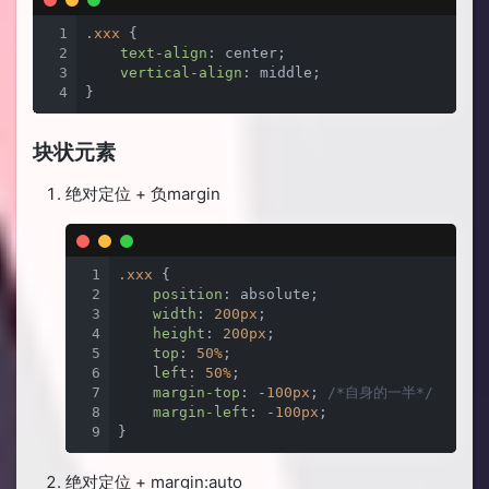
1
.xxx
 {

2
text-align
: center;

3
vertical-align
: middle;

4
}
块状元素
绝对定位 + 负margin
1
.xxx
 {

2
position
: absolute;

3
width
: 
200px
;

4
height
: 
200px
;

5
top
: 
50%
;

6
left
: 
50%
;

7
margin-top
: -
100px
; 
/*自身的一半*/
8
margin-left
: -
100px
;

9
}
绝对定位 + margin:auto