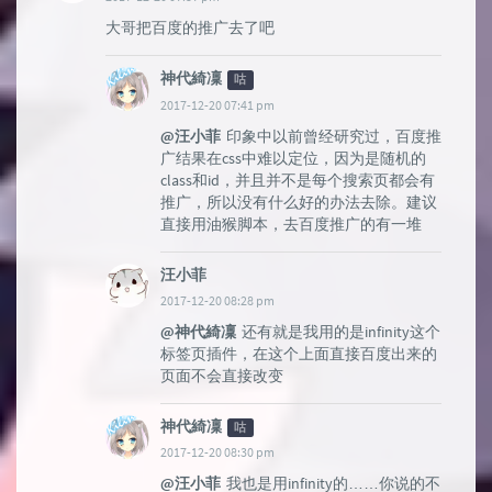
大哥把百度的推广去了吧
神代綺凜
咕
2017-12-20 07:41 pm
@汪小菲
印象中以前曾经研究过，百度推
广结果在css中难以定位，因为是随机的
class和id，并且并不是每个搜索页都会有
推广，所以没有什么好的办法去除。建议
直接用油猴脚本，去百度推广的有一堆
汪小菲
2017-12-20 08:28 pm
@神代綺凜
还有就是我用的是infinity这个
标签页插件，在这个上面直接百度出来的
页面不会直接改变
神代綺凜
咕
2017-12-20 08:30 pm
@汪小菲
我也是用infinity的……你说的不