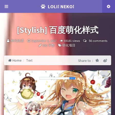
LOLI! NEKO!
[Stylish] 百度萌化样式
咕：
发
神代綺凛
September 1, 2017
93181 views
56 comments
布
Categories：
892 字数
萌化项目
时
间：
Home
Text
Share to：