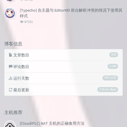
览
次
[Typecho] 在主题与 EditorMD 前台解析冲突的情况下使用其
数:
样式
浏
87331
览
次
数:
博客信息
文章数目
107
评论数目
5788
运行天数
9年32天
最后更新
3 Years Ago
主机推荐
[CloudIPLC] NAT 主机的正确食用方法