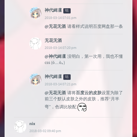
神代綺凜
咕
2018-03-14 07:01 pm
@无花无酒
请看样式说明百度网盘那一条
无花无酒
2018-03-14 07:20 pm
@神代綺凜
没明白，第一次用，我也不懂
css (ó﹏ò｡)
神代綺凜
咕
2018-03-14 07:21 pm
@无花无酒
请将
百度云的皮肤
设置为除了
前三个默认皮肤之外的皮肤，推荐“月半
弯”，色调比较配
nix
2018-03-02 09:40 pm