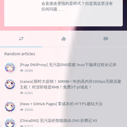
会直接改变指的是样式？但是我这里没有
任何问题……
Random
Popular
Latest
articles
articles
comment
Random articles
[Pcap DNSProxy] 无污染DNS搭建 linux下编译过程全记录
浏
26086
览
次
[nazwa] 限时大促销！30RMB一年的高内存10Gbps无限流量
数:
主机！对没听错是RMB！免费3个pl域名！
浏
41561
览
次
[Hexo + GitHub Pages] 零成本的 HTTPS 建站大法
数:
浏
33509
览
次
[ChinaDNS] 无污染的智能路由 DNS 折腾记 #3
数:
浏
52722