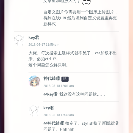
文章里加粗放大的字
自定义图片你需要用一个图床上传图片，
得到在线URL然后填到自定义设置里再更
新样式
key君
2018-05-17 11:59 pm
大佬。每次搜索主题样式就不见了，css加载不出
来。必须ctrl+f5
这个问题怎么解决啊。
神代綺凜
咕
2018-05-18 12:01 am
@key君
我这没有这种问题欸……
key君
2018-05-18 12:30 am
@神代綺凜
搞定了。stylish换了新版就没
问题了。Hhhhhh