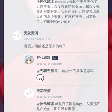
@神代綺凜
emmm，你这个主题美化了
百度主页，百度搜索结果页面，和百度云
界面三部分吧，我只想应用百度搜索结果
页面的那个美化，有没有方法，回复晚
了，抱歉啊୧(๑•̀⌄•́๑)૭
无花无酒
2018-03-14 06:55 pm
百度云顶部还是原来的样子
神代綺凜
咕
2018-03-14 06:58 pm
@无花无酒
呃，能说一下具体意思吗
无花无酒
2018-03-14 07:00 pm
@神代綺凜
就是百度网盘logo、头像那栏
是白色的，图片没有覆盖