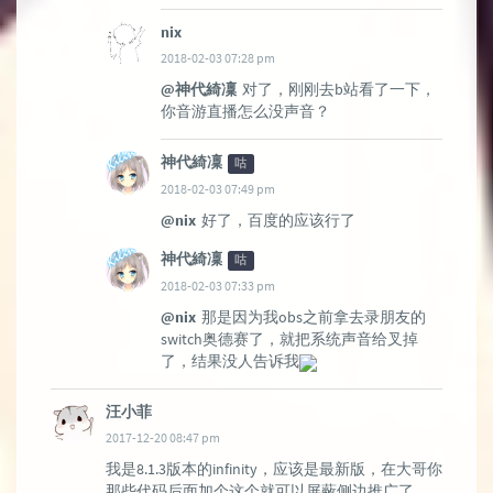
nix
2018-02-03 07:28 pm
@神代綺凜
对了，刚刚去b站看了一下，
你音游直播怎么没声音？
神代綺凜
咕
2018-02-03 07:49 pm
@nix
好了，百度的应该行了
神代綺凜
咕
2018-02-03 07:33 pm
@nix
那是因为我obs之前拿去录朋友的
switch奥德赛了，就把系统声音给叉掉
了，结果没人告诉我
汪小菲
2017-12-20 08:47 pm
我是8.1.3版本的infinity，应该是最新版，在大哥你
那些代码后面加个这个就可以屏蔽侧边推广了