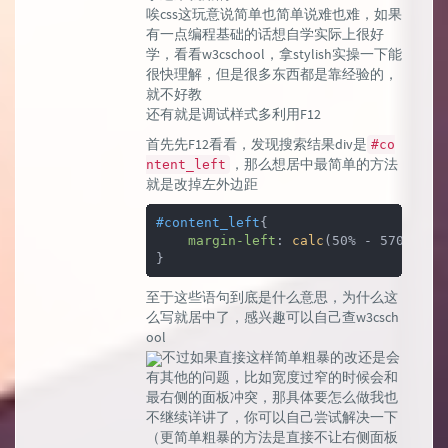
唉css这玩意说简单也简单说难也难，如果
有一点编程基础的话想自学实际上很好
学，看看w3cschool，拿stylish实操一下能
很快理解，但是很多东西都是靠经验的，
就不好教
还有就是调试样式多利用F12
首先先F12看看，发现搜索结果div是
#co
，那么想居中最简单的方法
ntent_left
就是改掉左外边距
#content_left
{

margin-left
: 
calc
(50% - 570px / 2
}
至于这些语句到底是什么意思，为什么这
么写就居中了，感兴趣可以自己查w3csch
ool
不过如果直接这样简单粗暴的改还是会
有其他的问题，比如宽度过窄的时候会和
最右侧的面板冲突，那具体要怎么做我也
不继续详讲了，你可以自己尝试解决一下
（更简单粗暴的方法是直接不让右侧面板