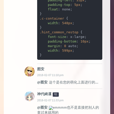
padding-left
: 
35px
;

padding-top
: 
5px
;

float
: none;

.c-container
 {

width
: 
548px
;

.hint_common_restop
 {

font-size
: x-large;

padding-bottom
: 
10px
;

margin
: 
0
 auto;

width
: 
599px
;

}
图安
2018-02-07 11:18 pm
@图安
这个是在您的萌化上面进行的....
神代綺凜
咕
2018-02-07 11:33 pm
@图安
emmmm也不是直接把别人的
拿过来就用的