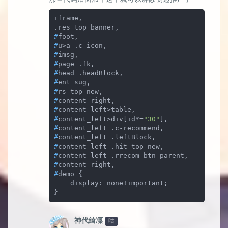
iframe,

#
foot,
#
u>a .c-icon,
#
imsg,
#
page .fk,
#
head .headBlock,
#
ent_sug,
#
rs_top_new,
#
content_right,
#
content_left>table,
#
content_left>div[id*=
"30"
],
#
content_left .c-recommend,
#
content_left .leftBlock,
#
content_left .hit_top_new,
#
content_left .rrecom-btn-parent,
#
content_right,
#
demo {
    display: none!important;

}
神代綺凜
咕