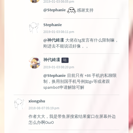
2019-01-03 08:05 pm
@Stephanie
感谢支持
Stephanie
2019-01-03 08:11 pm
@神代綺凜
大佬在tg发言有什么限制嘛，
刚进去不能说话好像，，
神代綺凜
咕
2019-01-03 08:20 pm
@Stephanie
目前只有 +86 手机的私聊限
制，换用别国手机号例如gv等或者跟
spambot申请解除可解
xiongshu
2018-08-07 05:19 pm
作者大大，我是带鱼屏搜索结果窗口在屏幕外边
怎么办啊OωO