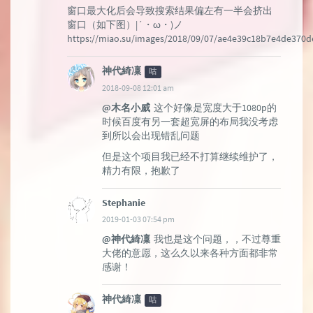
窗口最大化后会导致搜索结果偏左有一半会挤出
窗口（如下图）|´・ω・)ノ
https://miao.su/images/2018/09/07/ae4e39c18b7e4de370
神代綺凜
咕
2018-09-08 12:01 am
@木名小威
这个好像是宽度大于1080p的
时候百度有另一套超宽屏的布局我没考虑
到所以会出现错乱问题
但是这个项目我已经不打算继续维护了，
精力有限，抱歉了
Stephanie
2019-01-03 07:54 pm
@神代綺凜
我也是这个问题，，不过尊重
大佬的意愿，这么久以来各种方面都非常
感谢！
神代綺凜
咕