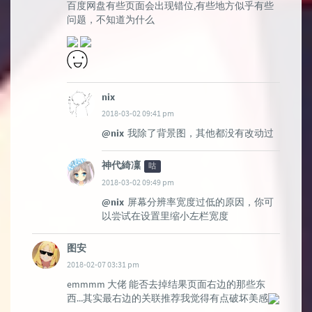
百度网盘有些页面会出现错位,有些地方似乎有些
问题，不知道为什么
nix
2018-03-02 09:41 pm
@nix
我除了背景图，其他都没有改动过
神代綺凜
咕
2018-03-02 09:49 pm
@nix
屏幕分辨率宽度过低的原因，你可
以尝试在设置里缩小左栏宽度
图安
2018-02-07 03:31 pm
emmmm 大佬 能否去掉结果页面右边的那些东
西...其实最右边的关联推荐我觉得有点破坏美感