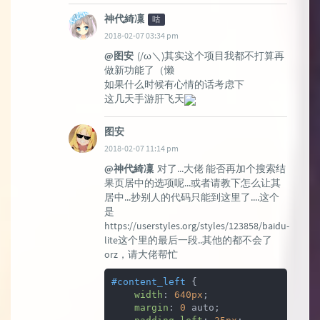
神代綺凜
咕
2018-02-07 03:34 pm
@图安
(/ω＼)其实这个项目我都不打算再
做新功能了（懒
如果什么时候有心情的话考虑下
这几天手游肝飞天
图安
2018-02-07 11:14 pm
@神代綺凜
对了...大佬 能否再加个搜索结
果页居中的选项呢...或者请教下怎么让其
居中...抄别人的代码只能到这里了....这个
是
https://userstyles.org/styles/123858/baidu-
lite这个里的最后一段..其他的都不会了
orz，请大佬帮忙
#content_left
 {

width
: 
640px
;

margin
: 
0
 auto;
