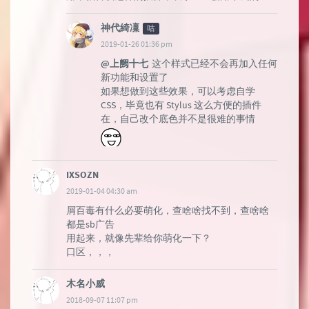
神代綺凜
咕
2019-01-26 01:36 pm
@上阙十七
这个样式已经不会再加入任何
新功能和设置了
如果想做到这些效果，可以考虑自学
CSS，毕竟也有 Stylus 这么方便的插件
在，自己改个底色并不是很难的事情
IXSOZN
2019-01-04 04:30 am
屑百毒有什么必要萌化，查啥啥找不到，查啥啥
都是sb广告
用起来，就像先辈给你萌化一下？
口区，，，
木名小威
2018-09-07 11:07 pm