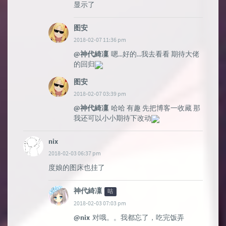
显示了
图安
2018-02-07 11:36 pm
@神代綺凜
嗯...好的...我去看看 期待大佬
的回归
图安
2018-02-07 03:39 pm
@神代綺凜
哈哈 有趣 先把博客一收藏 那
我还可以小小期待下改动
nix
2018-02-03 06:37 pm
度娘的图床也挂了
神代綺凜
咕
2018-02-03 07:03 pm
@nix
对哦。。我都忘了，吃完饭弄