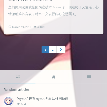
之前两周没更就是因为这破本 Boom 了，现在终于又复活，心
情激动难以言表，特水一文以抒内心之憋屈 T_T
March 19, 2018
45899
1
2
Random
Popular
Latest
articles
articles
comment
Random articles
[MySQL] 设置MySQL允许从外网访问
浏
7715