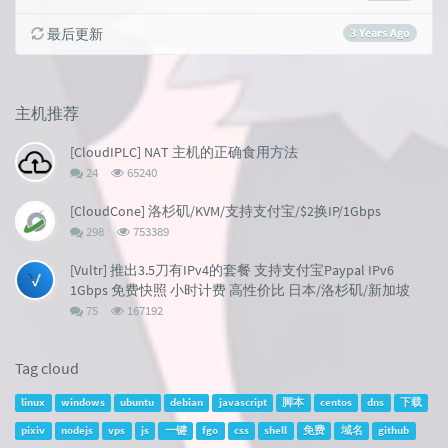
最后更新
3 Years Ago
主机推荐
[CloudIPLC] NAT 主机的正确食用方法
评
浏
24
65240
论
览
数：
次
[CloudCone] 洛杉矶/KVM/支持支付宝/$2换IP/1Gbps
数:
评
浏
298
753389
论
览
数：
次
[Vultr] 推出3.5刀有IPv4的套餐 支持支付宝Paypal IPv6
数:
1Gbps 免费快照 小时计费 高性价比 日本/洛杉矶/新加坡
评
浏
75
167192
论
览
数：
次
数:
Tag cloud
linux
windows
ubuntu
debian
javascript
脚本
centos
dns
下载
pixiv
nodejs
vps
js
一键
fgo
css
shell
免费
域名
github