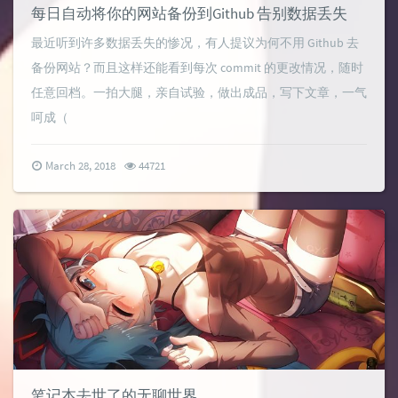
每日自动将你的网站备份到Github 告别数据丢失
最近听到许多数据丢失的惨况，有人提议为何不用 Github 去
备份网站？而且这样还能看到每次 commit 的更改情况，随时
任意回档。一拍大腿，亲自试验，做出成品，写下文章，一气
呵成（
March 28, 2018
44721
笔记本去世了的无聊世界