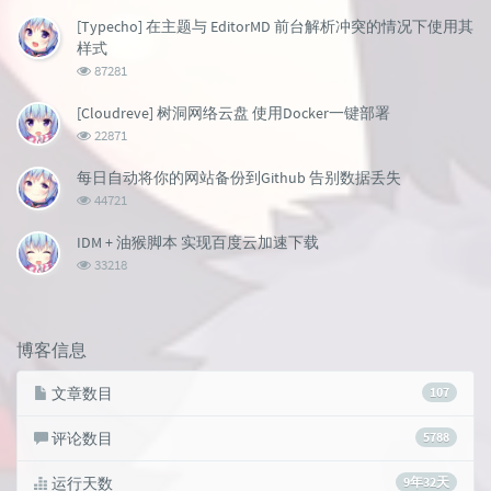
览
次
[Typecho] 在主题与 EditorMD 前台解析冲突的情况下使用其
数:
样式
浏
87281
览
次
[Cloudreve] 树洞网络云盘 使用Docker一键部署
数:
浏
22871
览
次
每日自动将你的网站备份到Github 告别数据丢失
数:
浏
44721
览
次
IDM + 油猴脚本 实现百度云加速下载
数:
浏
33218
览
次
数:
博客信息
文章数目
107
评论数目
5788
运行天数
9年32天