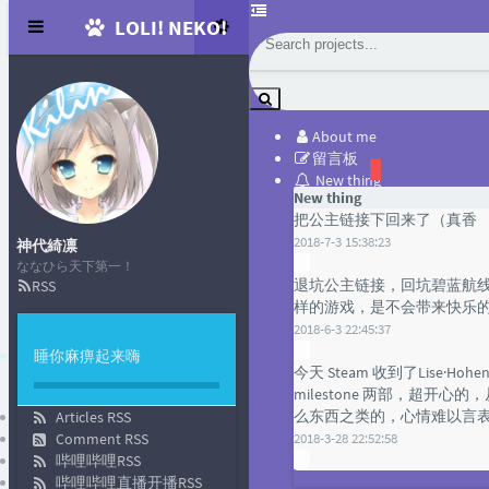
LOLI! NEKO!
About me
留言板
New thing
New thing
把公主链接下回来了（真香
Home
2018-7-3 15:38:23
神代綺凛
debian
ななひら天下第一！
退坑公主链接，回坑碧蓝航
RSS
样的游戏，是不会带来快乐
2018-6-3 22:45:37
睡你麻痹起来嗨
今天 Steam 收到了Lise·Hohenst
milestone 两部，超开
么东西之类的，心情难以言
Articles RSS
Comment RSS
2018-3-28 22:52:58
[
哔哩哔哩RSS
哔哩哔哩直播开播RSS