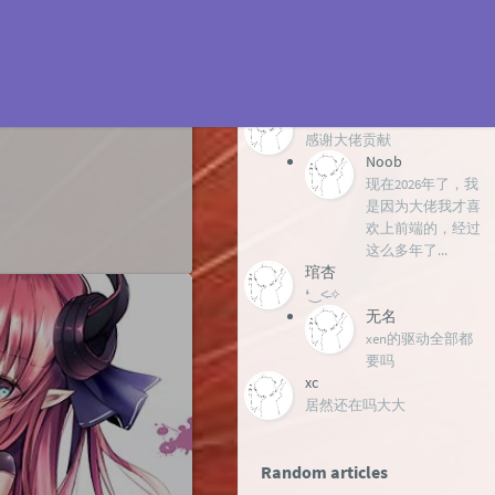
浏
259462
览
次
数:
Latest comments
明天
感谢大佬贡献
Noob
现在2026年了，我
是因为大佬我才喜
欢上前端的，经过
这么多年了...
琯杏
❛‿˂̵✧
无名
xen的驱动全部都
要吗
xc
居然还在吗大大
Random articles