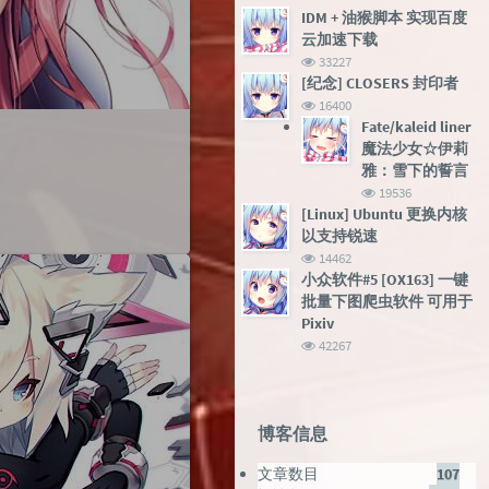
IDM + 油猴脚本 实现百度
云加速下载
浏
33227
览
[纪念] CLOSERS 封印者
次
浏
16400
数:
览
Fate/kaleid liner
次
魔法少女☆伊莉
数:
雅：雪下的誓言
浏
19536
览
[Linux] Ubuntu 更换内核
次
以支持锐速
数:
浏
14462
览
小众软件#5 [OX163] 一键
次
批量下图爬虫软件 可用于
数:
Pixiv
浏
42267
览
次
数:
博客信息
文章数目
107