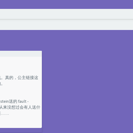
Articles under the label of debia
线。真的，公主链接这
的。
ein送的 fault -
心的，从来没想过会有人送什
表……
Linux] 网络脚本一键重装 Ubuntu/CentOS/Debi