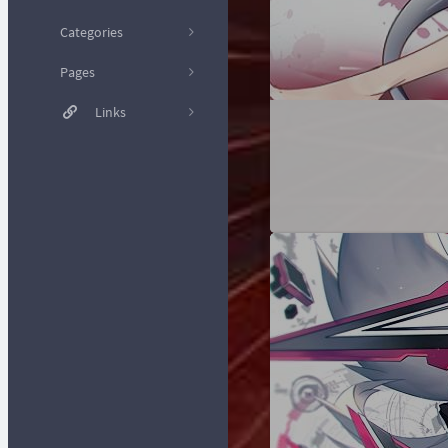
哔哩
种子
Categories
Nekopara B站
[Typecho插
网页萌化主题
件] 新评论推
爽链接
Pages
送至 IFTTT
杂七杂八
17
[Photoshop
Webhooks
的
osu!sig
Links
CC 2017] 启动
友情链接
界面萌化
[Bilibili Live
好东西就
20
Chat] OBS用B
应该分享
文章归档
极光星空
[osu]
站直播弹幕展
出来
Nekopara V3.1
示
关于我
南琴浪 (R.I.P.)
教程
23
[Stylish] 百度
[Script]
留言板
131
萌化样式
nhentai 下载
小众软件
8
增强
Zero の 日常
[Wallpaper
技术？不
Engine 动态壁
[UoocOnline]
存在的
神楽坂 玉兔
纸] FGO - 沖田
优课在线辅助
総司 飘雪
萌化项目
Yerong の小
5
1080P(waifu2x)
[Bilibili] 使新
窝
60fps
版动态图片能
个人项目
10
够查看原图
Nyarime
Linux 笔记
10