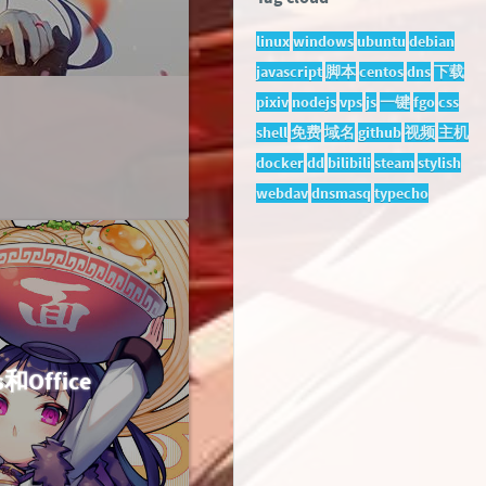
linux
windows
ubuntu
debian
javascript
脚本
centos
dns
下载
pixiv
nodejs
vps
js
一键
fgo
css
shell
免费
域名
github
视频
主机
docker
dd
bilibili
steam
stylish
webdav
dnsmasq
typecho
Office