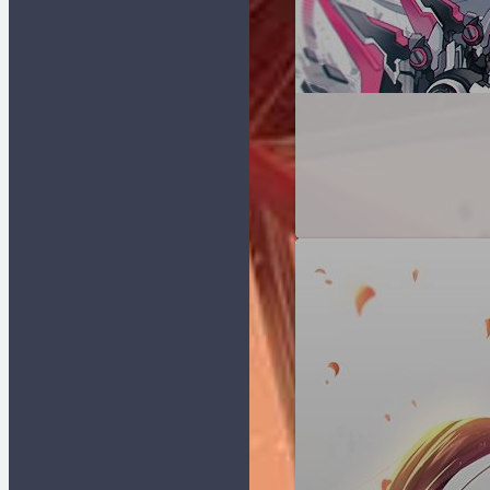
[Pxder] Pixiv
蓝小柠
插画下载器
Java 笔记
1
维基萌
[开源] 二次元
js 笔记
5
搜图QQ机器
MIKUSA小站
人
域名 & VPS
7
羡渔笔记
[Typecho插
资源分享
2
件] 新评论微
阳光天地
信提醒
黑历史
1
Comment2Wechat
V2.0
[Shell]
nhentai一键
批量下载