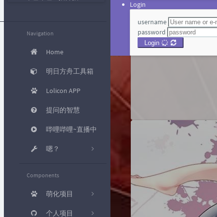
Login
username
password
Navigation
Login
Home
明日方舟工具箱
Lolicon APP
提问的智慧
哔哩哔哩~直播中
嗯？
KMS 激
Components
活
萌化项目
工具箱
个人项目
[已完结] 哔哩
磁力转