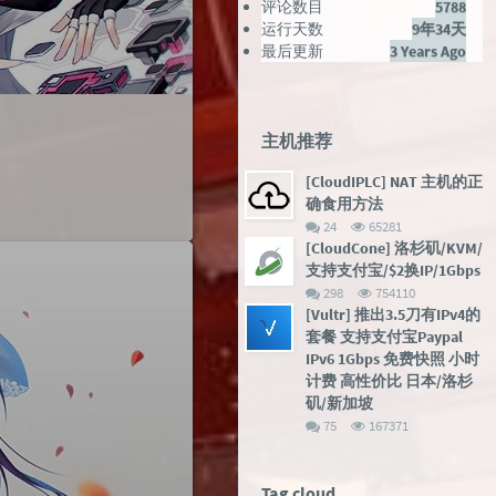
评论数目
5788
运行天数
9年34天
最后更新
3 Years Ago
主机推荐
[CloudIPLC] NAT 主机的正
确食用方法
评
浏
24
65281
论
览
[CloudCone] 洛杉矶/KVM/
数：
次
支持支付宝/$2换IP/1Gbps
数:
评
浏
298
754110
论
览
[Vultr] 推出3.5刀有IPv4的
数：
次
套餐 支持支付宝Paypal
数:
IPv6 1Gbps 免费快照 小时
计费 高性价比 日本/洛杉
矶/新加坡
评
浏
75
167371
论
览
数：
次
数:
Tag cloud