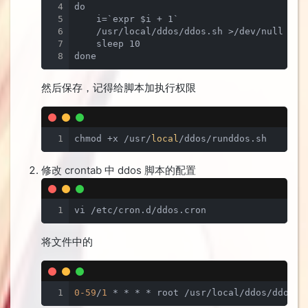
4
do

5
    i=`expr $i + 1`

6
    /usr/local/ddos/ddos.sh >/dev/null 2>&1
7
    sleep 10

8
done
然后保存，记得给脚本加执行权限
1
chmod +x /usr/
local
/ddos/runddos.sh
修改 crontab 中 ddos 脚本的配置
1
vi /etc/cron.d/ddos.cron
将文件中的
1
0
-59
/
1
 * * * * root /usr/local/ddos/ddos.s