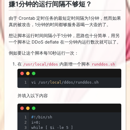
嫌1分钟的运行间隔不够短？
由于 Crontab 定时任务的最短定时间隔为1分钟，然而如果
真的被攻击，1分钟的时间都够服务器喝一大壶的了。
想让脚本运行时间间隔小于1分钟，思路也十分简单，用另
一个脚本让 DDoS deflate 在一分钟内运行数次就可以了。
例如要让这个脚本每10秒运行一次：
在
内新增一个脚本
/usr/local/ddos
runddos.sh
1
vi /usr/
local
/ddos/runddos.sh
并填入以下内容
1
#
!/bin/sh
2
i=0;

3
while [ $i -le 5 ]
