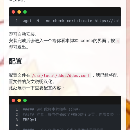
1
wget -N --no-check-certificate https://lolico.
即可自动安装。
安装完成后会进入一个给你看本脚本license的界面，按
q
即可退出。
配置
配置文件在
，我已经将配
/usr/local/ddos/ddos.conf
置文件的英文说明汉化。
此处展示一下重要配置内容：
1
##### 运行此脚本的频率（分钟）
2
##### 注意：每当你修改了FREQ这个设置，你需要带 --c
3
FREQ=1

4