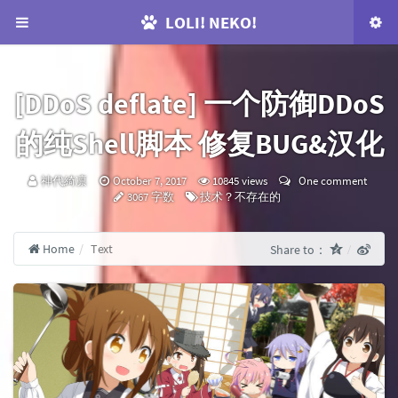
LOLI! NEKO!
[DDoS deflate] 一个防御DDoS
的纯Shell脚本 修复BUG&汉化
咕：
发
神代綺凛
October 7, 2017
10845 views
One comment
布
Categories：
3067 字数
技术？不存在的
时
间：
Home
Text
Share to：