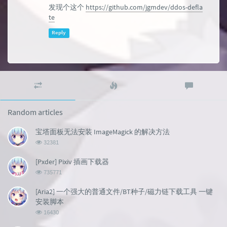
发现个这个
https://github.com/jgmdev/ddos-defla
te
Reply
Random
Popular
Latest
articles
articles
comment
Random articles
宝塔面板无法安装 ImageMagick 的解决方法
浏
32381
览
次
[Pxder] Pixiv 插画下载器
数:
浏
735771
览
次
[Aria2] 一个强大的普通文件/BT种子/磁力链下载工具 一键
数:
安装脚本
浏
16430
览