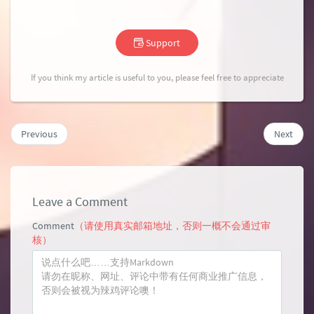
Support
If you think my article is useful to you, please feel free to appreciate
Previous
Next
Leave a Comment
Comment
（请使用真实邮箱地址，否则一概不会通过审
核）