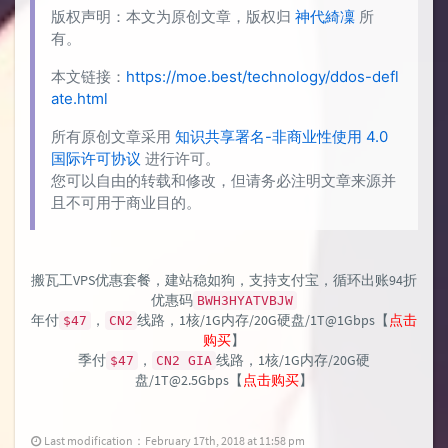
版权声明：本文为原创文章，版权归
神代綺凜
所
有。
本文链接：
https://moe.best/technology/ddos-defl
ate.html
所有原创文章采用
知识共享署名-非商业性使用 4.0
国际许可协议
进行许可。
您可以自由的转载和修改，但请务必注明文章来源并
且不可用于商业目的。
搬瓦工VPS优惠套餐，建站稳如狗，支持支付宝，循环出账94折
优惠码
BWH3HYATVBJW
年付
，
线路，1核/1G内存/20G硬盘/1T@1Gbps【
点击
$47
CN2
购买
】
季付
，
线路，1核/1G内存/20G硬
$47
CN2 GIA
盘/1T@2.5Gbps【
点击购买
】
Last modification：February 17th, 2018 at 11:58 pm