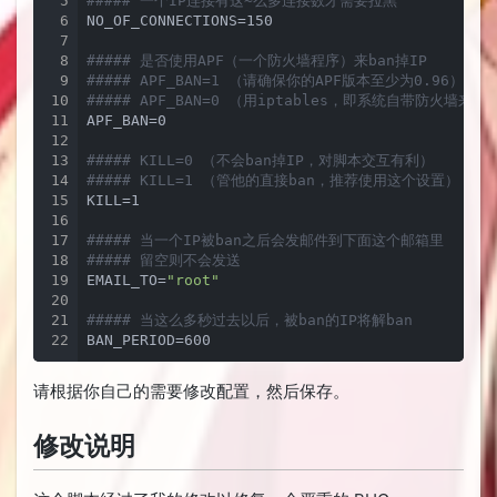
5
##### 一个IP连接有这~么多连接数才需要拉黑
6
NO_OF_CONNECTIONS=150

7
8
##### 是否使用APF（一个防火墙程序）来ban掉IP
9
##### APF_BAN=1 （请确保你的APF版本至少为0.96）
10
##### APF_BAN=0 （用iptables，即系统自带防火墙来ba
11
APF_BAN=0

12
13
##### KILL=0 （不会ban掉IP，对脚本交互有利）
14
##### KILL=1 （管他的直接ban，推荐使用这个设置）
15
KILL=1

16
17
##### 当一个IP被ban之后会发邮件到下面这个邮箱里
18
##### 留空则不会发送
19
EMAIL_TO=
"root"
20
21
##### 当这么多秒过去以后，被ban的IP将解ban
22
BAN_PERIOD=600
请根据你自己的需要修改配置，然后保存。
修改说明