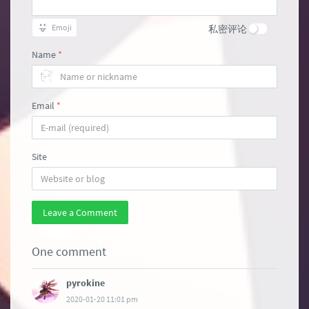
Emoji
私密评论
Name
*
Email
*
Site
Leave a Comment
One comment
pyrokine
2020-01-20 11:01 pm