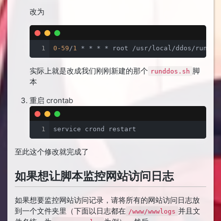
改为
1
0
-59
/
1
 * * * * root /usr/local/ddos/runddo
实际上就是改成我们刚刚新建的那个
脚
runddos.sh
本
重启 crontab
1
service crond restart
至此这个修改就完成了
如果想让脚本监控网站访问日志
如果想要监控网站访问记录，请将所有的网站访问日志放
到一个文件夹里（下面以日志都在
并且文
/www/wwwlogs