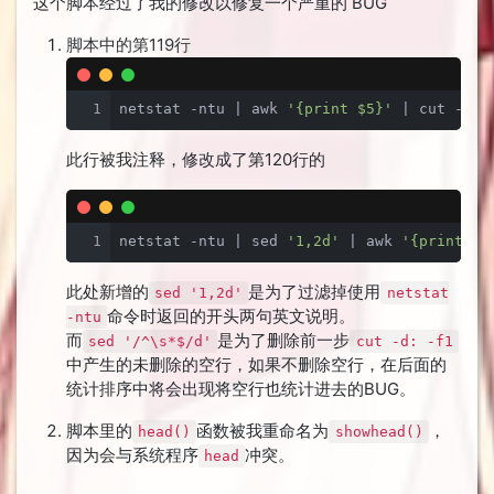
这个脚本经过了我的修改以修复一个严重的 BUG
脚本中的第119行
1
netstat -ntu | awk 
'{print $5}'
 | cut -d: 
此行被我注释，修改成了第120行的
1
netstat -ntu | sed 
'1,2d'
 | awk 
'{print $5
此处新增的
是为了过滤掉使用
sed '1,2d'
netstat
命令时返回的开头两句英文说明。
-ntu
而
是为了删除前一步
sed '/^\s*$/d'
cut -d: -f1
中产生的未删除的空行，如果不删除空行，在后面的
统计排序中将会出现将空行也统计进去的BUG。
脚本里的
函数被我重命名为
，
head()
showhead()
因为会与系统程序
冲突。
head