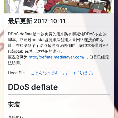
最后更新 2017-10-11
DDoS deflate是一款免费的用来防御和减轻DDoS攻击的
脚本。它通过netstat监测跟踪创建大量网络连接的IP地
址，在检测到某个结点超过预设的值时，该脚本会通过AP
F或iptables禁止这些IP的访问。
据说官网为
http://deflate.medialayer.com/
，但是已经无
法访问。
Head Pic:
「ごはんなのです！」/「コ゛りぼて」
DDoS deflate
安装
直接执行