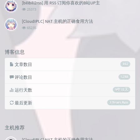
次
[bilibili2rss] 用 RSS 订阅你喜欢的B站UP主
数:
浏
25373
览
次
[CloudIPLC] NAT 主机的正确食用方法
数:
浏
65235
览
次
数:
博客信息
文章数目
107
评论数目
5788
运行天数
9年31天
最后更新
3 Years Ago
主机推荐
[CloudIPLC] NAT 主机的正确食用方法