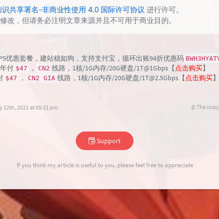
知识共享署名-非商业性使用 4.0 国际许可协议
进行许可。
修改，但请务必注明文章来源并且不可用于商业目的。
PS优惠套餐，建站稳如狗，支持支付宝，循环出账94折优惠码
BWH3HYAT
年付
，
线路，1核/1G内存/20G硬盘/1T@1Gbps【
点击购买
】
$47
CN2
付
，
线路，1核/1G内存/20G硬盘/1T@2.5Gbps【
点击购买
$47
CN2 GIA
© The copy
 12th, 2021 at 05:31 pm
Support
If you think my article is useful to you, please feel free to appreciate