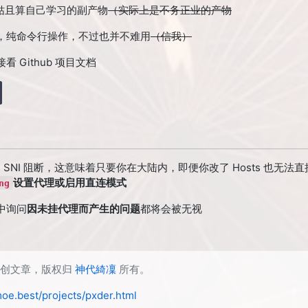
s，姑且算自己学习的副产物
（实际上是不务正业的产物
I，纯命令行操作，不过也并不难用
（信我）
 Github 项目文档
 SNI 阻断，这意味着只要你在大陆内，即便你改了 Hosts 也无法直接
设置代理或启用直连模式
ng
中询问
因未挂代理而产生的问题
都将会被无视
原创文章，版权归
神代綺凜
所有。
moe.best/projects/pxder.html