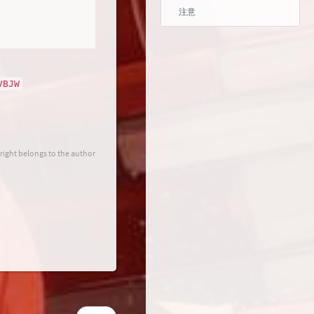
注意
VBJW
】
right belongs to the author