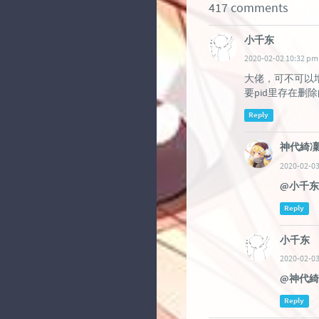
417 comments
小千东
2020-02-02 10:32 pm
大佬，可不可以增
要pid里存在删
Reply
神代綺
2020-02-03
@小千东
Reply
小千东
2020-02-03
@神代
Reply