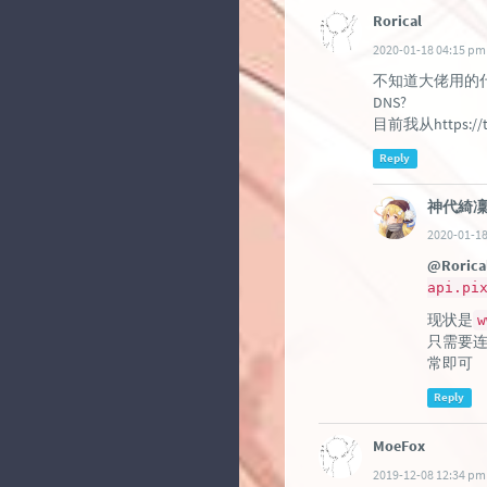
Rorical
2020-01-18 04:15 pm
不知道大佬用的什么接
DNS?
目前我从https://t
Reply
神代綺
2020-01-18
@Rorica
api.pi
现状是
w
只需要
常即可
Reply
MoeFox
2019-12-08 12:34 pm