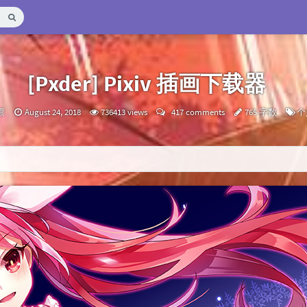
[Pxder] Pixiv 插画下载器
发
Ca
凛
August 24, 2018
736413 views
417 comments
765 字数
个
布
时
间：