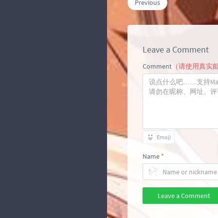
Previous
Leave a Comment
Comment
（请使用真实
Emoji
Name
*
Leave a Comment