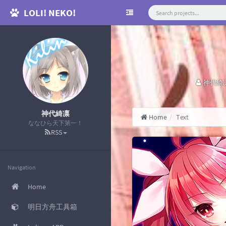
LOLI! NEKO!
咕：
神代綺
神代綺凛
Home
Text
ななひら天下第一！
RSS
Navigation
Home
明日方舟工具箱