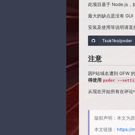
纸] FGO - 沖田総司 飘雪
[Bilibili] 使新版动态图片能
技术？不存在的
留言板
131
此项目基于 Node.j
1080P(waifu2x) 60fps
够查看原图
萌化项目
Zero の 日常
5
最大的缺点是没有 GU
[Pxder] Pixiv 插画下载器
个人项目
神楽坂 玉兔
10
安装及使用等说明请直接看
[开源] 二次元搜图QQ机器
人
Linux 笔记
Yerong の小窝
10
Tsuk1ko/pxder
[Typecho插件] 新评论微信
Java 笔记
Nyarime
1
提醒 Comment2Wechat
注意
V2.0
js 笔记
蓝小柠
5
因P站域名遭到 GFW 的
[Shell] nhentai一键批量下
域名 & VPS
维基萌
7
得使用
载
pxder --setti
资源分享
MIKUSA小站
2
从现在开始所有在评论
黑历史
羡渔笔记
1
阳光天地
版权声明：本文为
本文链接：
https://