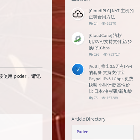
[CloudIPLC] NAT 主机的
正确食用方法
评
浏
24
65270
论
览
数：
次
[CloudCone] 洛杉
数:
矶/KVM/支持支付宝/$2
换IP/1Gbps
评
浏
298
753717
论
览
数：
次
[Vultr] 推出3.5刀有IPv4
数:
的套餐 支持支付宝
使用 pxder，
请记
Paypal IPv6 1Gbps 免费
快照 小时计费 高性价
比 日本/洛杉矶/新加坡
评
浏
75
167289
论
览
数：
次
数:
Article Directory
Pxder