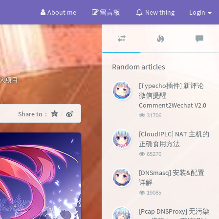
About me
留言板
New thing
Login
Random
Popular
Lat
articles
articles
co
Random articles
tegories：
人项目
[Typecho插件] 新评论
微信提醒
Comment2Wechat V2.0
Share to：
浏
31706
览
次
[CloudIPLC] NAT 主机的
数:
正确食用方法
浏
65270
览
次
[DNSmasq] 安装&配置
数:
详解
浏
19085
览
次
[Pcap DNSProxy] 无污染
数: