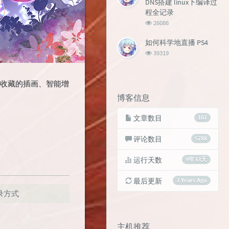
DNS搭建 linux下编译过
程全记录
浏
26086
览
次
如何科学地直播 PS4
数:
浏
39319
览
次
数:
或收藏的插画、智能增
博客信息
文章数目
107
评论数目
5788
运行天数
9年33天
最后更新
3 Years Ago
登录方式
主机推荐