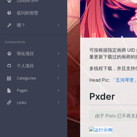
Lolicon APP
提问的智慧
嗯？
KMS 激活
Components
工具箱
可按根据指定画师 U
萌化项目
量更新下载过的画师的
磁力转种子
[已完结] 哔哩哔哩
个人项目
多线程下载，并且支持使用
Nekopara B站网页萌化主
爽链接
题
[Typecho插件] 新评论推送
Categories
Head Pic:
「五河琴里」/
至 IFTTT Webhooks
osu!sig
[Photoshop CC 2017] 启动
杂七杂八的
Pages
17
Pxder
界面萌化
[Bilibili Live Chat] OBS用B站
直播弹幕展示
好东西就应该分享出来
友情链接
Links
20
[osu] Nekopara V3.1
[Script] nhentai 下载增强
教程
文章归档
极光星空
23
由于 Pixiv 已不
[Stylish] 百度萌化样式
[UoocOnline] 优课在线辅助
小众软件
关于我
南琴浪 (R.I.P.)
8
[Wallpaper Engine 动态壁