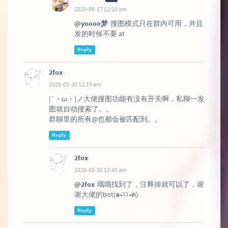
2020-06-17 12:20 am
@yoooo梦
搜图模式只在群内可用，并且
发的时候不要 at
Reply
2fox
2020-05-30 12:19 am
|´・ω・)ノ大佬搜图功能有没有开关啊，私聊一发
图就自动搜索了。。
群聊里的所有@也都会被匹配到。。
Reply
2fox
2020-05-30 12:40 am
@2fox
哦哦找到了，注释掉就可以了，谢
谢大佬的bot(๑•̀ㅁ•́ฅ)
Reply