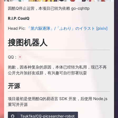
因酷Q停止运营，本项目已转为依赖 go-cqhttp
R.I.P. CoolQ
Head Pic:
「第六駆逐隊」/「ふわり」のイラスト [pixiv]
搜图机器人
QQ：
*
抱歉，因各种复杂的原因，本体已经转为私用，现已不再
公开允许加好友或群，有兴趣可自行部署玩耍
开源
项目最初是使用酷Q的易语言 SDK 开发，后使用 Node.js
重写并开源
Tsuk1ko/CQ-picsearcher-robot