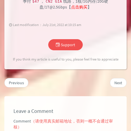
季付
，
线路，1核/1G内存/20G硬
$47
CN2 GIA
盘/1T@2.5Gbps【
点击购买
】
Last modification：July 21st, 2022 at 10:15 am
Support
If you think my article is useful to you, please feel free to appreciate
Previous
Next
Leave a Comment
Comment
（请使用真实邮箱地址，否则一概不会通过审
核）