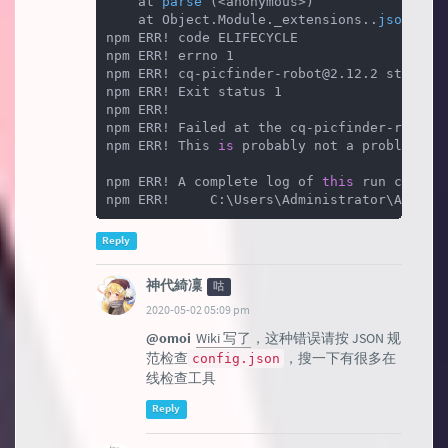
at 
parse
 (
<anonymous>
)

    at Object.Module._extensions..
json
 (
in
npm ERR! code ELIFECYCLE

npm ERR! errno 1

npm ERR! cq-picfinder-robot@2.12.2 start: `
npm ERR! Exit status 1

npm ERR!

npm ERR! Failed at the cq-picfinder-robot@2
npm ERR! This 
is
 probably not a problem wi
npm ERR! A complete log of 
this
 run can be
npm ERR!     C:\Users\Administrator\AppDat
Reply
神代綺凜
咕
2020-05-02 05:09 pm
@omoi
Wiki 写了
，这种错误请按 JSON 规
范检查
，搜一下有很多在
config.json
线检查工具
Reply