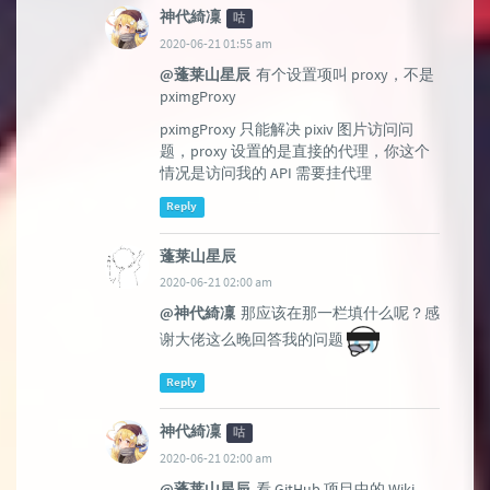
神代綺凜
咕
2020-06-21 01:55 am
@蓬莱山星辰
有个设置项叫 proxy，不是
pximgProxy
pximgProxy 只能解决 pixiv 图片访问问
题，proxy 设置的是直接的代理，你这个
情况是访问我的 API 需要挂代理
Reply
蓬莱山星辰
2020-06-21 02:00 am
@神代綺凜
那应该在那一栏填什么呢？感
谢大佬这么晚回答我的问题
Reply
神代綺凜
咕
2020-06-21 02:00 am
@蓬莱山星辰
看 GitHub 项目中的 Wiki