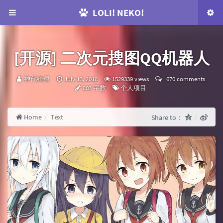
LOLI! NEKO!
[开源] 二次元搜图QQ机器人
咕：
发
神代綺凛
July 13, 2018
1529339 views
670 comments
布
Categories：
803 字数
个人项目
时
间：
Home
Text
Share to：