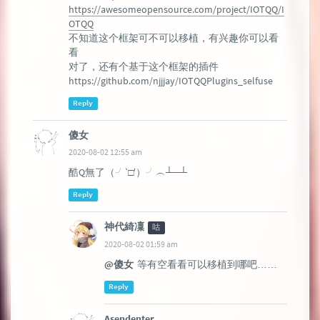
https://awesomeopensource.com/project/IOTQQ/I
OTQQ
不知道这个框架可不可以移植，有兴趣你可以看
看
对了，还有个基于这个框架的插件
https://github.com/njjjay/IOTQQPlugins_selfuse
Reply
傻女
2020-08-02 12:55 am
酷Q無了（╯‵□′）╯︵┴─┴
Reply
神代綺凜
咕
2020-08-02 01:59 am
@傻女
等有空看看可以移植到哪吧……
Reply
Asendenter