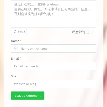
Emoji
私密评论
Name
*
Email
*
Site
Leave a Comment