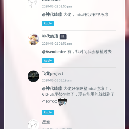
2020-08-02 01:50 pm
@神代綺凜
大佬，mirai有没有得考虑
Reply
神代綺凜
咕
2020-08-02 01:51 pm
@Asendenter
有，找时间我会移植过去
Reply
飞龙project
2020-08-05 03:19 am
@神代綺凜
大佬好像隔壁mirai也凉了，
GitHub库都存档了，现在能用的就找到了
个IOTQQ
Reply
星空
2020-08-02 08:08 pm