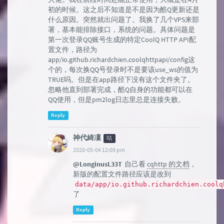
初的时候。这之后不知道是不是因为酷Q更新还是
什么原因。突然就出问题了。我换了几个VPS来部
署，基本能排除接口，系统的问题。具体问题是
第一次登录QQ账号生成的特定CoolQ HTTP API配
置文件，路径为
app/io.github.richardchien.coolqhttpapi/config这
个的，每次换QQ号登录时不是要该use_ws的值为
TRUE吗。但是在app路径下没有这个文件夹了。
忽略他直到部署完成，酷Q自身的功能都可以在
QQ使用，但是pm2log日志里总是连接失败。
Reply
神代綺凜
咕
2020-05-04 12:09 pm
@LonginusL33T
自己看
cqhttp 的文档
，
新版的配置文件路径应该是改到
data/app/io.github.richardchien.coolq
了
Reply