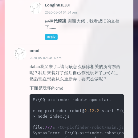
LonginusL33T
2020-05-04 04:54 pm
@神代綺凜
谢谢大佬，我看成旧的文档
了.......
Reply
omoi
2020-05-02 04:16 pm
dalao我又来了...请问该怎么移除相关的所有东西
呢？我后来装好了然后自己作死玩坏了_(:з)∠)_
然后现在想要从头重新弄，要怎么做呢？
下面是玩坏的cmd
E:\CQ-picfinder-robot> npm start

> cq-picfinder-robot@
2.12
.2
 start E:\CQ-pic
> node index.js

file:
///
E:/CQ-picfinder-robot/main.js:1
SyntaxError: E:\CQ-picfinder-robot\config.