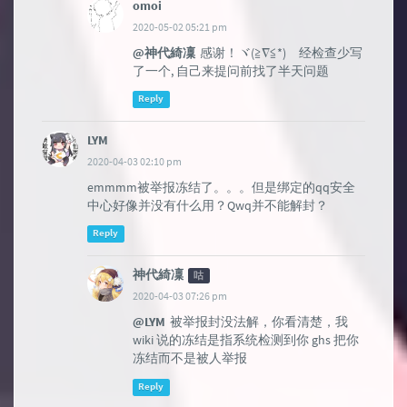
omoi
2020-05-02 05:21 pm
@神代綺凜
感谢！ヾ(≧∇≦*)ゝ经检查少写
了一个, 自己来提问前找了半天问题
Reply
LYM
2020-04-03 02:10 pm
emmmm被举报冻结了。。。但是绑定的qq安全
中心好像并没有什么用？Qwq并不能解封？
Reply
神代綺凜
咕
2020-04-03 07:26 pm
@LYM
被举报封没法解，你看清楚，我
wiki 说的冻结是指系统检测到你 ghs 把你
冻结而不是被人举报
Reply