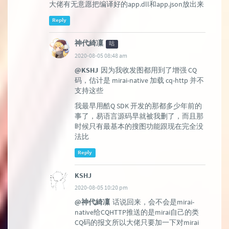
大佬有无意愿把编译好的app.dll和app.json放出来
Reply
神代綺凜
咕
2020-08-05 08:48 am
@KSHJ
因为我收发图都用到了增强 CQ
码，估计是 mirai-native 加载 cq-http 并不
支持这些
我最早用酷Q SDK 开发的那都多少年前的
事了，易语言源码早就被我删了，而且那
时候只有最基本的搜图功能跟现在完全没
法比
Reply
KSHJ
2020-08-05 10:20 pm
@神代綺凜
话说回来，会不会是mirai-
native给CQHTTP推送的是mirai自己的类
CQ码的报文所以大佬只要加一下对mirai