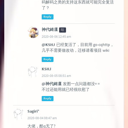
码解码之类的支持这东西就可能完全复活
了？
Reply
神代綺凜
咕
2020-08-06 12:45 am
@KSHJ
已经复活了，目前用 go-cqhttp，
几乎不需要做改动，迁移请看项目 wiki
Reply
KSHJ
2020-08-05 08:51 am
@神代綺凜
发图一点问题都没= =
不过还能用就已经很欣慰了
Reply
Sagiri°
2020-08-04 08:47 am
大佬，酷q无了?