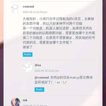
conesui
2020-05-21 01:33 pm
大佬你好，小弟只自学过很粗浅的C语言，太麻烦
的东西不懂，所以只好来伸手问两个功能
第一个功能是，机器人被拉进群，如果想关闭在
群里的被@的以图搜图功能，需要更改哪个文件呢
第二个功能是，在群里不需要被@，用其他的符号
代替的话，需要更改哪个文件呢？
谢谢了
Reply
2fox
2020-05-30 12:41 am
@conesui
关闭@的话在main.js里注释掉
监听就好了|´・ω・)ノ
Reply
mk
2020-05-21 01:54 am