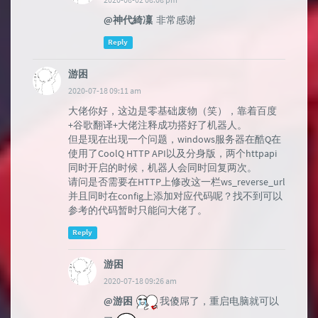
@神代綺凜
非常感谢
Reply
游困
2020-07-18 09:11 am
大佬你好，这边是零基础废物（笑），靠着百度
+谷歌翻译+大佬注释成功搭好了机器人。
但是现在出现一个问题，windows服务器在酷Q在
使用了CoolQ HTTP API以及分身版，两个httpapi
同时开启的时候，机器人会同时回复两次。
请问是否需要在HTTP上修改这一栏ws_reverse_url
并且同时在config上添加对应代码呢？找不到可以
参考的代码暂时只能问大佬了。
Reply
游困
2020-07-18 09:26 am
@游困
我傻屌了，重启电脑就可以