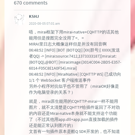
670 comments
KSHJ
2020-08-05 07:01 am
唔，mirai框架下用mirai-native+CQHTTP的话其他
能用但是搜图完全没用了=。=
MIRAI里日志大概像这样但是并没有回音啊
06:48:52 [INFO] [BOT (BOTQQ)] [XX(群号)] XXXX(发送
者QQ) -> [mirai:source:7412,1373333187][mirai:at:
(BOTQQ),@BOT] [mirai:image:{3014C004-2BD5-E357-
6014-F05C8E1A0F54}.mirai]
06:48:52 [INFO] [MiraiNative] [CQHTTP WS] 已成功向
1/1 个 WebSocket 客户端推送事件
另外小程序对抗似乎也不管用了（miraiOK好像是
作为电脑登录的关系？）
就是，mirai原生能用的CQHTTP-mirai一样不能用
图片，就不太清楚是CQHTTP给插件返回了不对劲
的内容还是Mirai-native本身就不能支持这个功能
了（不过其他用app.dll+app.json直接加载的插件
还是能正常认到图片的）
文首有一句插件原本是酷Q SDK开发的，也不知道