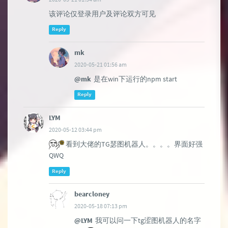
该评论仅登录用户及评论双方可见
Reply
mk
2020-05-21 01:56 am
@mk
是在win下运行的npm start
Reply
LYM
2020-05-12 03:44 pm
看到大佬的TG瑟图机器人。。。。界面好强
QWQ
Reply
bearcloney
2020-05-18 07:13 pm
@LYM
我可以问一下tg涩图机器人的名字